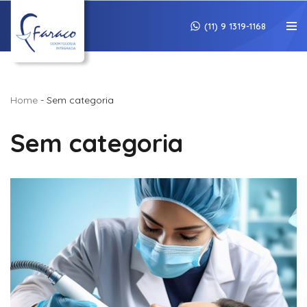
(11) 9 1319-1168
Pular
para
o
conteúdo
Home
-
Sem categoria
Sem categoria