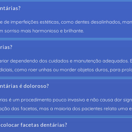
entárias?
ie de imperfeições estéticas, como dentes desalinhados, m
 sorriso mais harmonioso e brilhante.
rias?
variar dependendo dos cuidados e manutenção adequados. Em
diciais, como roer unhas ou morder objetos duros, para prolo
ntárias é doloroso?
as é um procedimento pouco invasivo e não causa dor signifi
ação das facetas, mas a maioria dos pacientes relata uma ex
 colocar facetas dentárias?