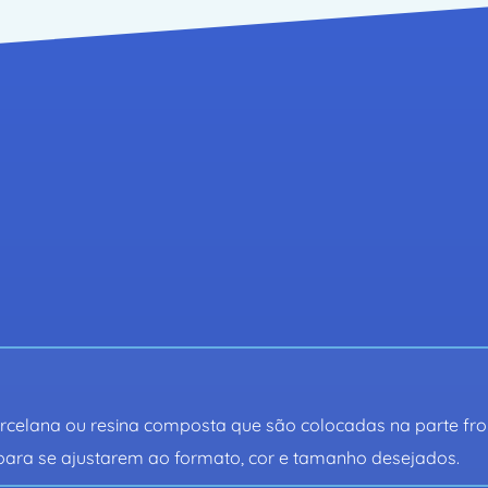
as Frequentes sobre Facetas Dent
re como rejuvenescer com o uso de
tópicos a seguir e dê o próximo pa
orcelana ou resina composta que são colocadas na parte fro
 para se ajustarem ao formato, cor e tamanho desejados.