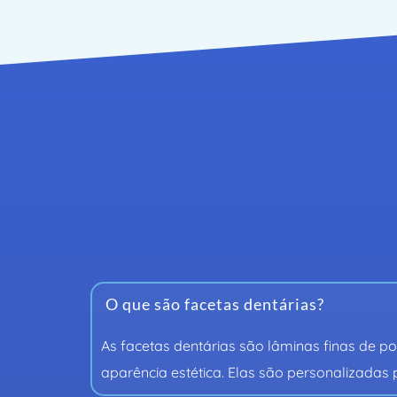
Dúvid
Se ainda tem dúvidas sob
os 
O que são facetas dentárias?
As facetas dentárias são lâminas finas de p
aparência estética. Elas são personalizadas