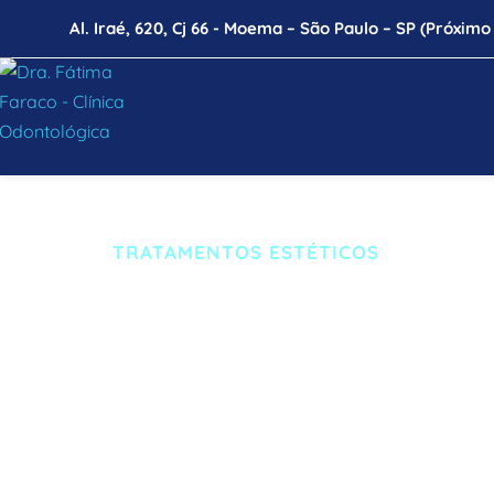
Al. Iraé, 620, Cj 66 - Moema – São Paulo – SP (Próxi
TRATAMENTOS ESTÉTICOS
Facetas 
Lamina
Somos uma clínica odontológica 
espe
lentes de contato dentários e trat
facetas de porcelana e resina. 
Esta 