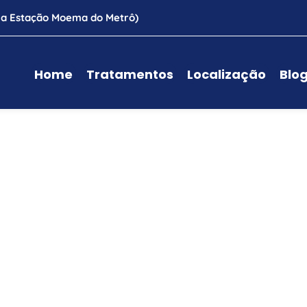
mo a Estação Moema do Metrô)
Home
Tratamentos
Localização
Blo
das
cializada em 
amentos com 
página irá lhe 