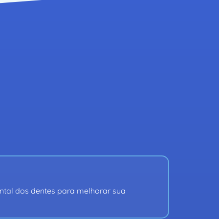
árias.
 facetas dentárias, leia 
sso.
ntal dos dentes para melhorar sua 