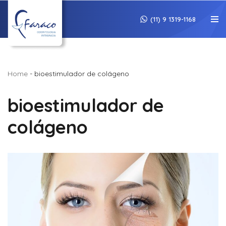
(11) 9 1319-1168
Pular
para
o
conteúdo
Home
-
bioestimulador de colágeno
bioestimulador de
colágeno