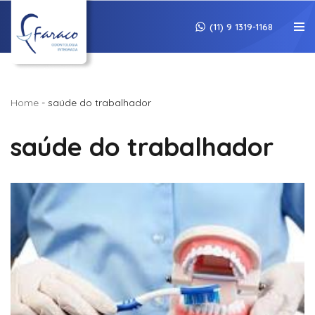
(11) 9 1319-1168
Pular
para
o
conteúdo
Home
-
saúde do trabalhador
saúde do trabalhador